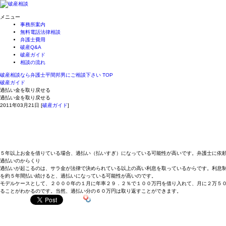
メニュー
事務所案内
無料電話法律相談
弁護士費用
破産Q&A
破産ガイド
相談の流れ
破産相談なら弁護士平間邦男にご相談下さい TOP
破産ガイド
過払い金を取り戻せる
過払い金を取り戻せる
2011年03月21日
[
破産ガイド
]
５年以上お金を借りている場合、過払い（払いすぎ）になっている可能性が高いです。弁護士に依
過払いのからくり
過払いが起こるのは、サラ金が法律で決められている以上の高い利息を取っているからです。利息
を約５年間払い続けると、過払いになっている可能性が高いのです。
モデルケースとして、２０００年の１月に年率２９．２％で１００万円を借り入れて、月に２万５
ることがわかるのです。当然、過払い分の６０万円は取り返すことができます。