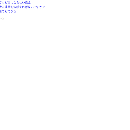
てもゼロにならない借金
士に破産を依頼すれば良いですか？
誰でもできる
ンツ