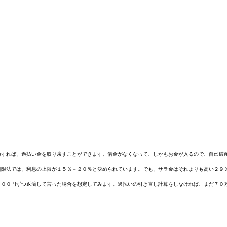
頼すれば、過払い金を取り戻すことができます。借金がなくなって、しかもお金が入るので、自己破
制限法では、利息の上限が１５％－２０％と決められています。でも、サラ金はそれよりも高い２９
０００円ずつ返済して言った場合を想定してみます。過払いの引き直し計算をしなければ、まだ７０