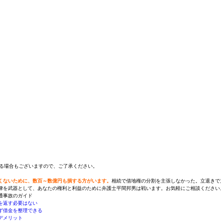
る場合もございますので、ご了承ください。
くないために、数百～数億円も損する方がいます。
相続で借地権の分割を主張しなかった。立退きで
律を武器として、あなたの権利と利益のために弁護士平間邦男は戦います。お気軽にご相談ください
通事故のガイド
を返す必要はない
ず借金を整理できる
デメリット