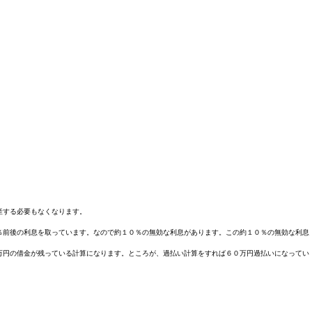
産する必要もなくなります。
％前後の利息を取っています。なので約１０％の無効な利息があります。この約１０％の無効な利息
万円の借金が残っている計算になります。ところが、過払い計算をすれば６０万円過払いになってい