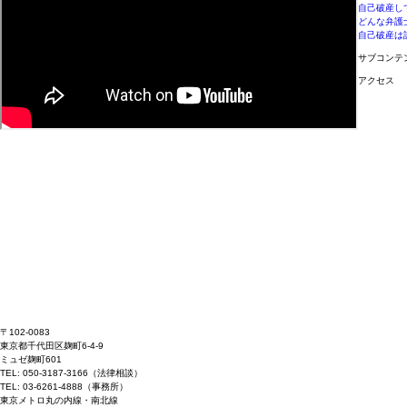
自己破産し
どんな弁護
自己破産は
サブコンテ
アクセス
〒102-0083
東京都千代田区麹町6-4-9
ミュゼ麹町601
TEL: 050-3187-3166（法律相談）
TEL: 03-6261-4888（事務所）
東京メトロ丸の内線・南北線